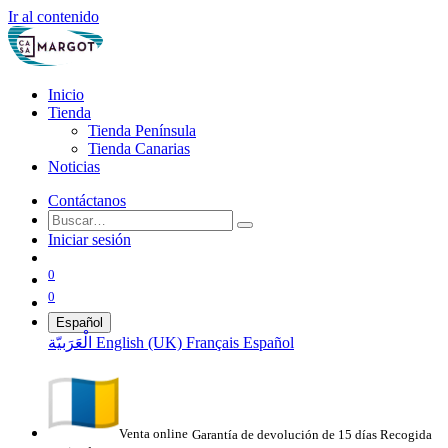
Ir al contenido
Inicio
Tienda
Tienda Península
Tienda Canarias
Noticias
Contáctanos
Iniciar sesión
0
0
Español
الْعَرَبيّة
English (UK)
Français
Español
Venta online
Garantía de devolución de 15 días
Recogida